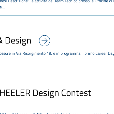
 mesi Descrizione: Le attività del Team Tecnico presso le Officine di
le…
& Design
Rossore in Via Risorgimento 19, è in programma il primo Career Da
EELER Design Contest