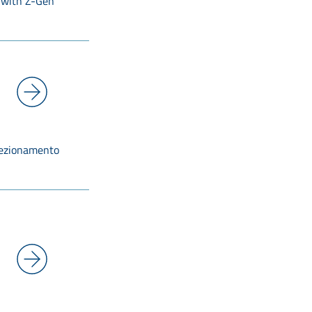
 with Z-Gen
rfezionamento