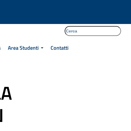
cerca
Facebook
Instagram
Tiktok
s
Area Studenti
Contatti
LA
N