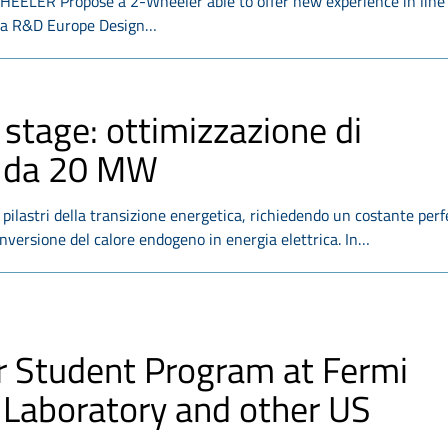
ER Propose a 2-Wheeler able to offer new experience in line
da R&D Europe Design…
 stage: ottimizzazione di
e da 20 MW
 pilastri della transizione energetica, richiedendo un costante pe
onversione del calore endogeno in energia elettrica. In…
 Student Program at Fermi
 Laboratory and other US