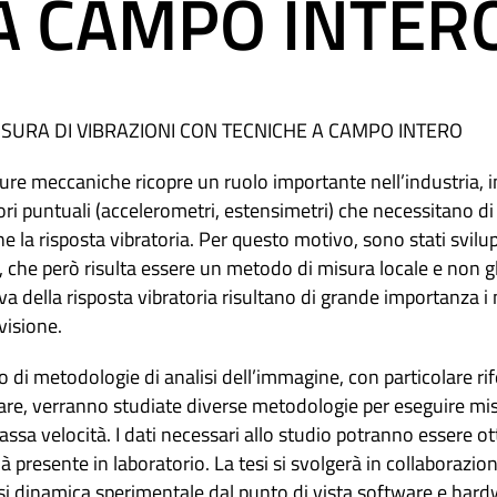
A CAMPO INTER
MISURA DI VIBRAZIONI CON TECNICHE A CAMPO INTERO
ure meccaniche ricopre un ruolo importante nell’industria, in
ori puntuali (accelerometri, estensimetri) che necessitano d
arne la risposta vibratoria. Per questo motivo, sono stati svil
, che però risulta essere un metodo di misura locale e non g
va della risposta vibratoria risultano di grande importanza 
visione.
io di metodologie di analisi dell’immagine, con particolare ri
olare, verranno studiate diverse metodologie per eseguire mi
ssa velocità. I dati necessari allo studio potranno essere ot
à presente in laboratorio. La tesi si svolgerà in collaborazi
isi dinamica sperimentale dal punto di vista software e har