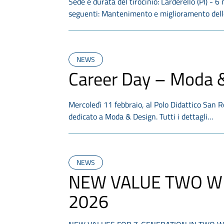
Sede e durata del tirocinio: Larderello (PI) - 6
seguenti: Mantenimento e miglioramento del
NEWS
Career Day – Moda 
Mercoledì 11 febbraio, al Polo Didattico San 
dedicato a Moda & Design. Tutti i dettagli…
NEWS
NEW VALUE TWO WH
2026