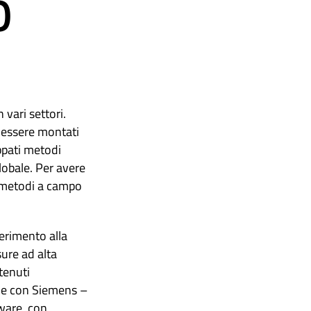
O
 vari settori.
i essere montati
uppati metodi
lobale. Per avere
i metodi a campo
ferimento alla
sure ad alta
tenuti
one con Siemens –
dware, con