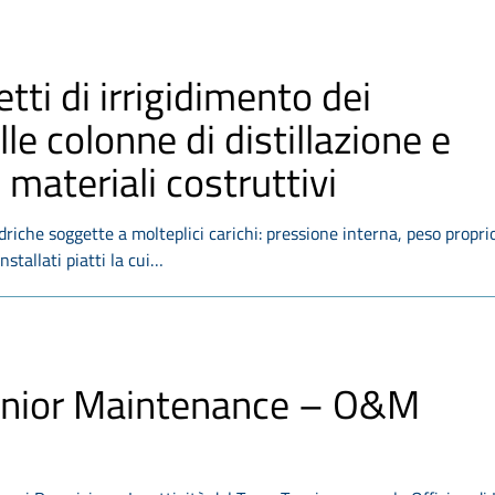
tti di irrigidimento dei
lle colonne di distillazione e
 materiali costruttivi
ndriche soggette a molteplici carichi: pressione interna, peso propri
nstallati piatti la cui…
 Junior Maintenance – O&M