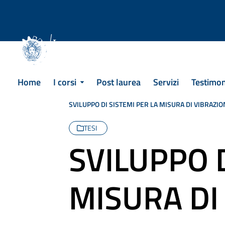
Skip
to
content
Corsi di Laurea
Home
I corsi
Post laurea
Servizi
Testimo
SVILUPPO DI SISTEMI PER LA MISURA DI VIBRAZI
TESI
SVILUPPO D
MISURA DI