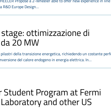
ER Propose a 2-Wheeler able to offer new experience in line
da R&D Europe Design…
 stage: ottimizzazione di
e da 20 MW
 pilastri della transizione energetica, richiedendo un costante pe
onversione del calore endogeno in energia elettrica. In…
 Student Program at Fermi
 Laboratory and other US