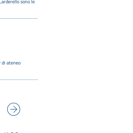
 Larderello sono le
y di ateneo