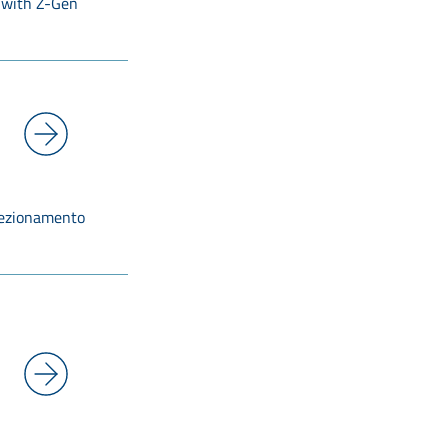
 with Z-Gen
rfezionamento