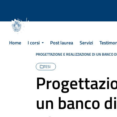
Skip
to
content
Corsi di Laurea
Home
I corsi
Post laurea
Servizi
Testimo
PROGETTAZIONE E REALIZZAZIONE DI UN BANCO D
TESI
Progettazio
un banco di