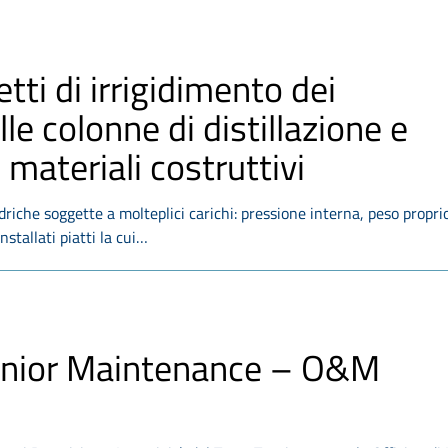
tti di irrigidimento dei
lle colonne di distillazione e
 materiali costruttivi
ndriche soggette a molteplici carichi: pressione interna, peso propri
nstallati piatti la cui…
 Junior Maintenance – O&M