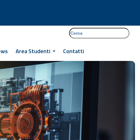
cerca
Facebook
Instagram
Tiktok
ews
Area Studenti
Contatti