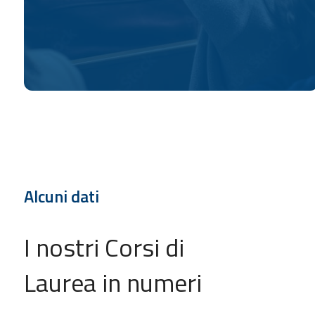
Scopri l’offerta formativa, il piano
di studi e i requisiti d’ammissione
Alcuni dati
I nostri Corsi di
Laurea in numeri