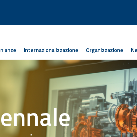
 in Ingegneria Meccanica
nianze
Internazionalizzazione
Organizzazione
N
istrale
iennale