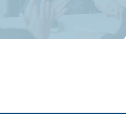
Scopri le aziende partner e gli
sbocchi professionali