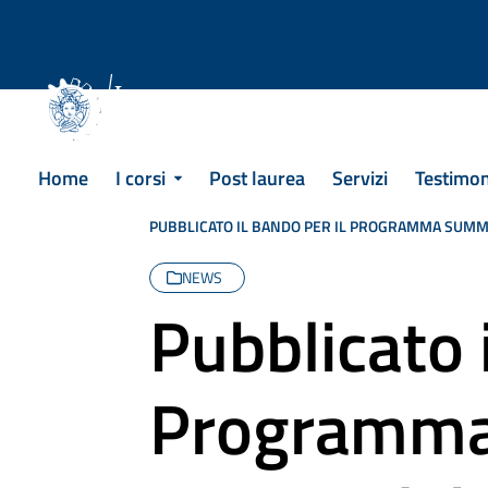
Skip
to
content
Corsi di Laurea
Home
I corsi
Post laurea
Servizi
Testimo
PUBBLICATO IL BANDO PER IL PROGRAMMA SUMM
NEWS
Pubblicato i
Programma