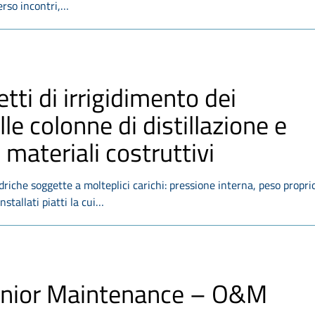
erso incontri,…
tti di irrigidimento dei
lle colonne di distillazione e
 materiali costruttivi
ndriche soggette a molteplici carichi: pressione interna, peso propri
nstallati piatti la cui…
 Junior Maintenance – O&M