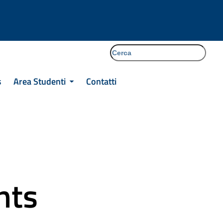
cerca
Facebook
Instagram
Tiktok
s
Area Studenti
Contatti
nts