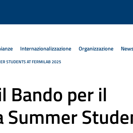
 in Ingegneria Meccanica
nianze
Internazionalizzazione
Organizzazione
New
ER STUDENTS AT FERMILAB 2025
l Bando per il
 Summer Stude