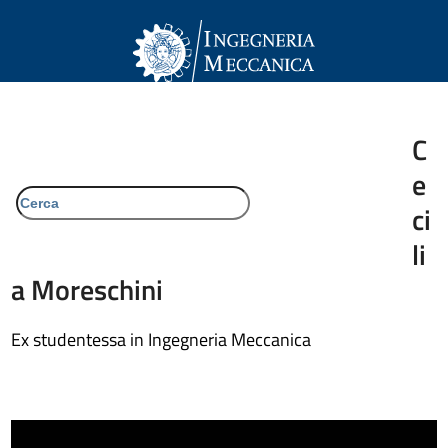
Skip
to
content
Open
Close
mobile
mobile
Corsi di Laurea in Ingegneria Meccanica
menu
menu
C
cerca
e
ci
li
a Moreschini
Ex studentessa in Ingegneria Meccanica